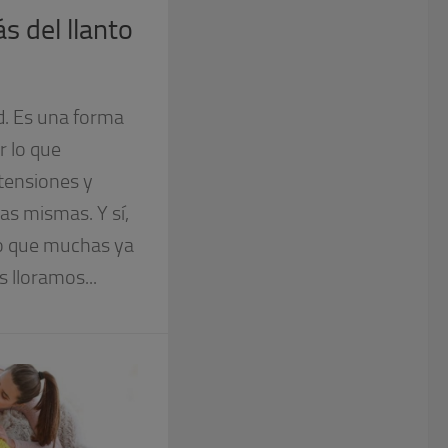
s del llanto
ad. Es una forma
r lo que
 tensiones y
as mismas. Y sí,
lo que muchas ya
s lloramos...