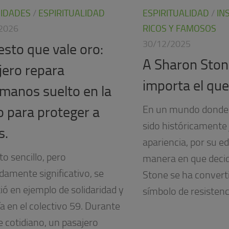
SIDADES
/
ESPIRITUALIDAD
ESPIRITUALIDAD
/
IN
2026
RICOS Y FAMOSOS
30/12/2025
esto que vale oro:
A Sharon Ston
jero repara
importa el que
manos suelto en la
En un mundo donde 
o para proteger a
sido históricamente
s.
apariencia, por su ed
o sencillo, pero
manera en que decid
damente significativo, se
Stone se ha convert
ió en ejemplo de solidaridad y
símbolo de resistenci
a en el colectivo 59. Durante
e cotidiano, un pasajero