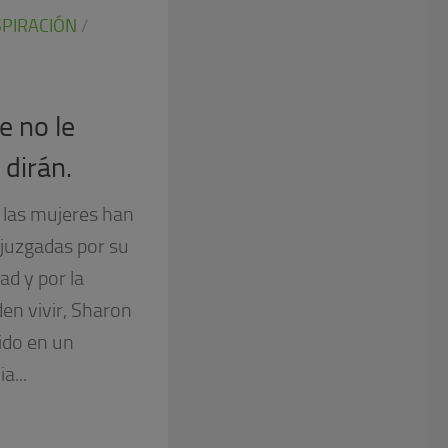
SPIRACIÓN
/
e no le
 dirán.
las mujeres han
 juzgadas por su
ad y por la
en vivir, Sharon
ido en un
a...