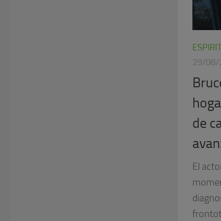
ESPIRI
29/08/
Bruce
hoga
de c
avan
El acto
momento
diagno
fronto