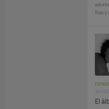
advirt
flojo y
ESPIRI
30/12/
El á