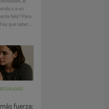
olvidables, al
erido o a un
nte feliz? Para
hay que saber...
IRITUALIDAD
 más fuerza: