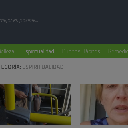
modal-check
 mejor es posible...
elleza
Espiritualidad
Buenos Hábitos
Remedio
TEGORÍA:
ESPIRITUALIDAD