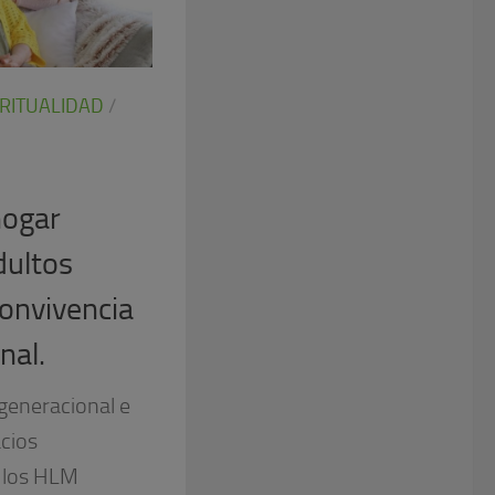
IRITUALIDAD
/
hogar
dultos
convivencia
nal.
generacional e
acios
 los HLM