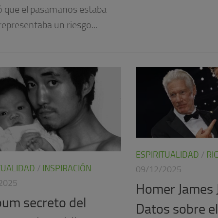
ió que el pasamanos estaba
 representaba un riesgo...
ESPIRITUALIDAD
/
RI
TUALIDAD
/
INSPIRACIÓN
09/12/2025
2025
Homer James J
lbum secreto del
Datos sobre el