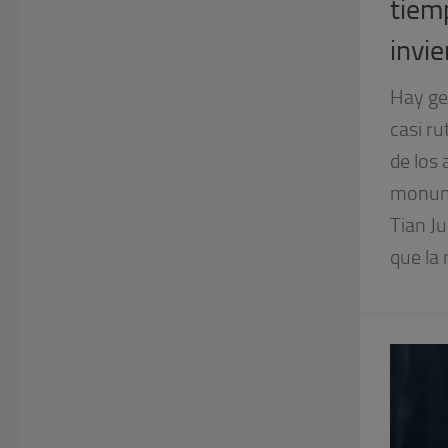
tiem
invie
Hay ge
casi ru
de los
monume
Tian Ju
que la