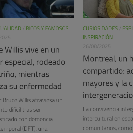
TUALIDAD
/
RICOS Y FAMOSOS
CURIOSIDADES
/
ESP
2025
INSPIRACIÓN
26/08/2025
 Willis vive en un
Montreal, un 
r especial, rodeado
compartido: a
ariño, mientras
mayores y la 
za su enfermedad
intergeneracio
r Bruce Willis atraviesa un
La convivencia inter
 difícil tras ser
intercultural en esp
sticado con demencia
comunitarios, como
temporal (DFT), una