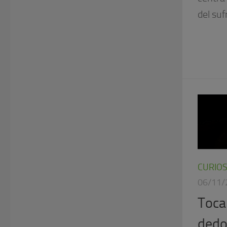
del suf
CURIO
06/11/
Toca
dedos