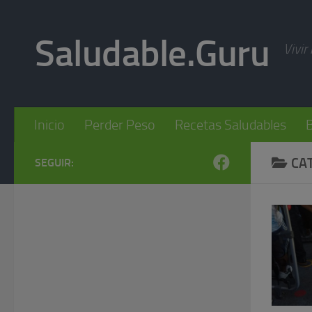
Skip to content
Saludable.Guru
Vivir
Inicio
Perder Peso
Recetas Saludables
B
CA
SEGUIR: