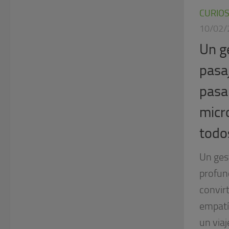
CURIO
10/02/
Un g
pasa
pasa
micr
todo
Un gest
profun
convirt
empatí
un viaj