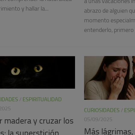
a unas vacaciones in
rimiento y hallar la...
abrazo de alguien qu
momento especialme
entenderlo, primero 
SIDADES
/
ESPIRITUALIDAD
2025
CURIOSIDADES
/
ESP
r madera y cruzar los
05/09/2025
Más lágrimas,
: la superstición