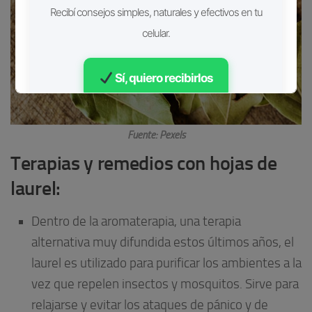
Recibí consejos simples, naturales y efectivos en tu
celular.
Sí, quiero recibirlos
Gratis • Sin spam
Fuente: Pexels
Terapias y remedios con hojas de
laurel:
Dentro de la aromaterapia, una terapia
alternativa muy difundida estos últimos años, el
laurel es utilizado para purificar los ambientes a la
vez que repelen insectos y mosquitos. Sirve para
relajarse y evitar los ataques de pánico y de