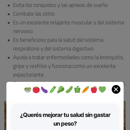
Evita los ronquidos y las apneas de sueño.
Combate las otitis.
Es un excelente relajante muscular y del sistema
nervioso.
Es beneficioso para la salud del sistema
respiratorio y del sistema digestivo.
Ayuda a tratar enfermedades como la bronquitis,
gripe y resfríos y funciona como un excelente
expectorante.
Tiene propiedades antibióticas y ante reumáticas
✕
además de favorecer la circulación de la sangre.
¿Querés mejorar tu salud sin gastar
un peso?