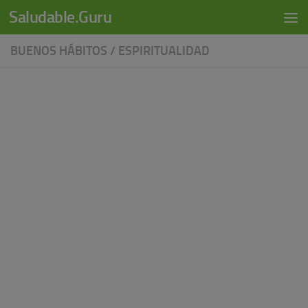
modal-check
Saludable.Guru
Skip to content
BUENOS HÁBITOS
/
ESPIRITUALIDAD