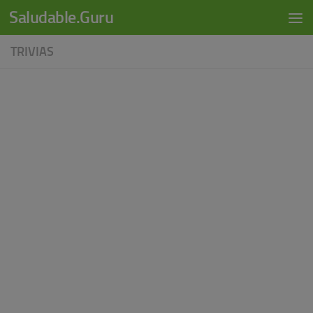
modal-check
Saludable.Guru
Skip to content
TRIVIAS