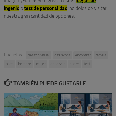
juegos de
imagen. ¡Eran 5! Si te gustan estos
ingenio
test de personalidad
o
, no dejes de visitar
nuestra gran cantidad de opciones.
Etiquetas:
desafio visual
diferencia
encontrar
familia
hijos
hombre
mujer
observar
padre
test
TAMBIÉN PUEDE GUSTARLE...