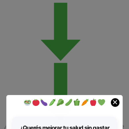
✕
¿Las encontraste? ¡Maravilloso! Tu vista se mantiene
¿Querés mejorar tu salud sin gastar