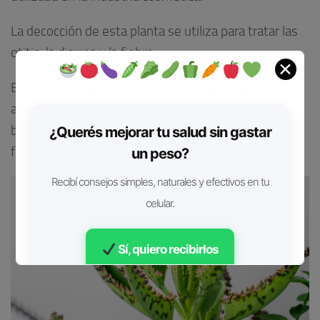
La decocción de esta planta se utiliza para tratar las
otitis, la diarrea y la fiebre.
✕
Entre sus compuestos se encuentran: el ácido
ascórbico, isocítrico, málico, tártricos libres,
bufadienólidos, alcaloides, oxalato de calcio,
¿Querés mejorar tu salud sin gastar
flavonoides, antocianinas y taninos.
un peso?
Recibí consejos simples, naturales y efectivos en tu
celular.
Sí, quiero recibirlos
Gratis • Sin spam