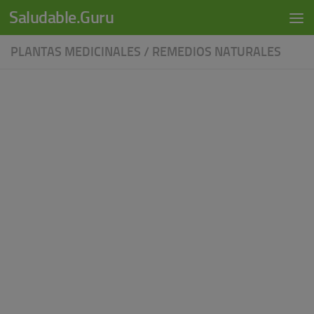
modal-check
Saludable.Guru
Skip to content
PLANTAS MEDICINALES
/
REMEDIOS NATURALES