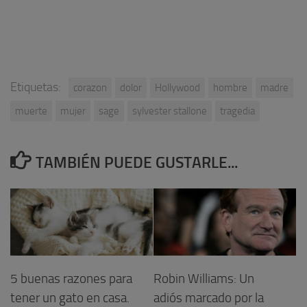
Etiquetas:
corazon
dolor
Hollywood
hombre
madre
muerte
mujer
sage
sylvester stallone
tragedia
TAMBIÉN PUEDE GUSTARLE...
5 buenas razones para
Robin Williams: Un
tener un gato en casa.
adiós marcado por la