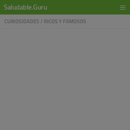
modal-check
Saludable.Guru
Skip to content
CURIOSIDADES
/
RICOS Y FAMOSOS