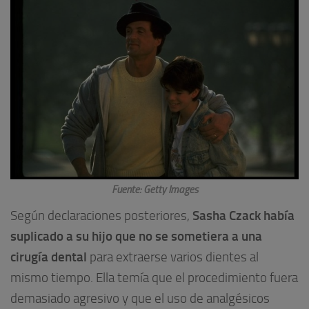
Fuente: Getty Images
Sasha Czack había
Según declaraciones posteriores,
suplicado a su hijo que no se sometiera a una
cirugía dental
para extraerse varios dientes al
mismo tiempo. Ella temía que el procedimiento fuera
demasiado agresivo y que el uso de analgésicos