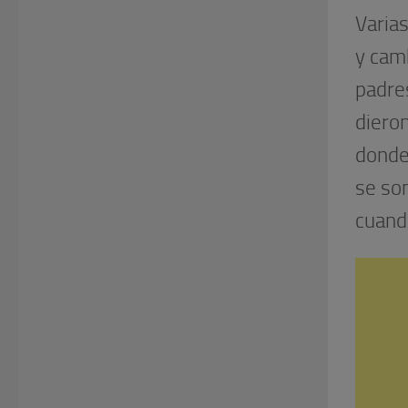
Varias
y camb
padres
dieron
donde
se som
cuand