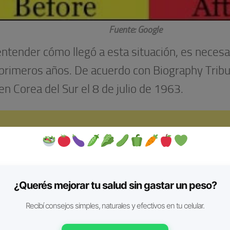
Fuente: Google
ntender cómo llegó a esta situación, es necesa
 primeros años. De acuerdo con Biography Trib
en Corea del Sur el 8 de julio de 1963.
¿Querés mejorar tu salud sin gastar un peso?
Recibí consejos simples, naturales y efectivos en tu celular.