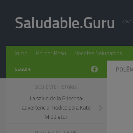
Skip to content
Saludable.Guru
Vivir
Inicio
Perder Peso
Recetas Saludables
B
POLÉM
SEGUIR:
SIGUIENTE HISTORIA
La salud de la Princesa:
advertencia médica para Kate
Middleton
HISTORIA ANTERIOR