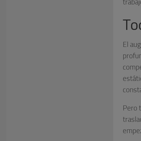
trabaj
Tod
El aug
profu
compet
estáti
const
Pero 
trasla
empez