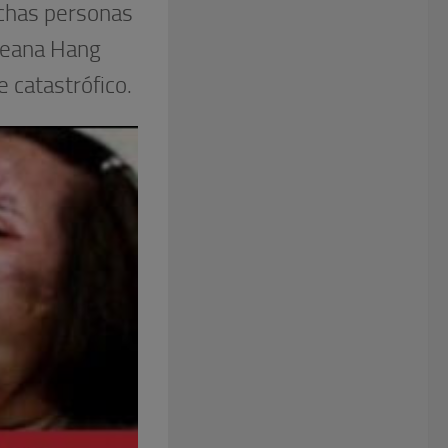
uchas personas
reana Hang
e catastrófico.