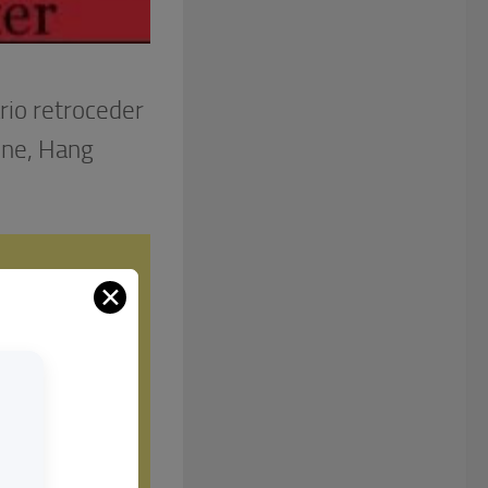
rio retroceder
une, Hang
✕