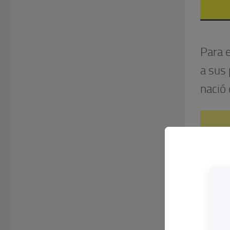
Para e
a sus
nació 