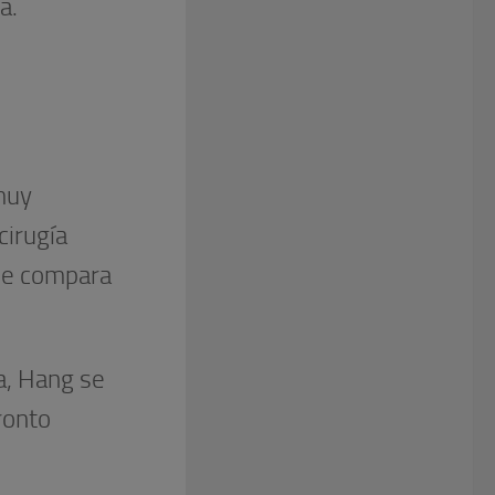
a.
muy
cirugía
 se compara
a, Hang se
ronto