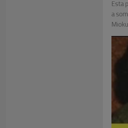
Esta 
a som
Mioku 