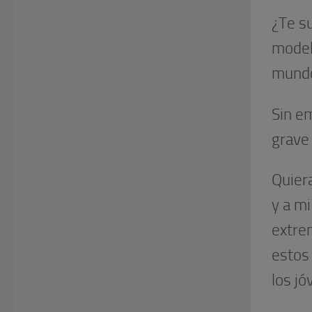
¿Te s
model
mund
Sin e
grave 
Quier
y a mi
extre
estos
los jó