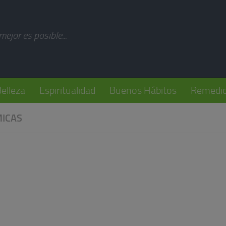
modal-check
 mejor es posible...
elleza
Espiritualidad
Buenos Hábitos
Remedio
ICAS