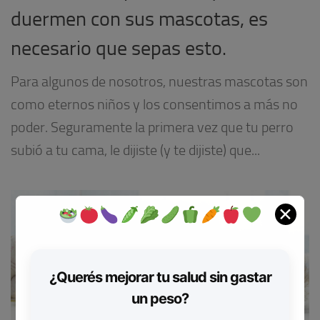
duermen con sus mascotas, es
necesario que sepas esto.
Para algunos de nosotros, nuestras mascotas son
como eternos niños y los consentimos a más no
poder. Seguramente la primera vez que tu perro
subió a tu cama, le dijiste (y te dijiste) que...
✕
¿Querés mejorar tu salud sin gastar
un peso?