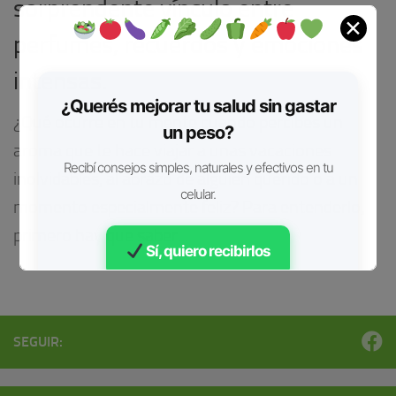
sorprendente vínculo entre
✕
perfumes, recuerdos y emociones
intensas.
¿Querés mejorar tu salud sin gastar
¿Qué ocurre en tu mente cuando percibes un
un peso?
aroma que te hace viajar a unas vacaciones
Recibí consejos simples, naturales y efectivos en tu
inolvidables, al abrazo de alguien querido o a un
celular.
momento especialmente feliz? Para entenderlo,
primero hay que saber...
Sí, quiero recibirlos
Gratis • Sin spam
SEGUIR: