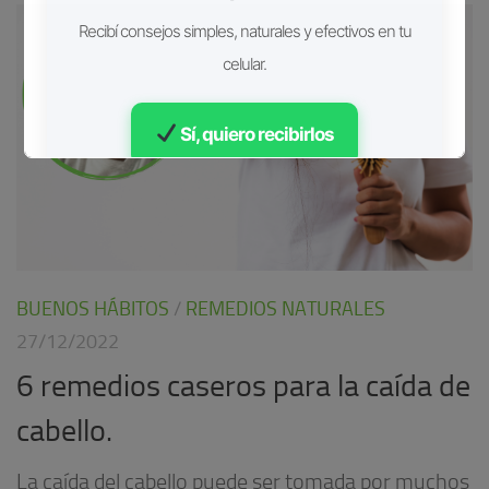
Recibí consejos simples, naturales y efectivos en tu
celular.
Sí, quiero recibirlos
Gratis • Sin spam
BUENOS HÁBITOS
/
REMEDIOS NATURALES
27/12/2022
6 remedios caseros para la caída de
cabello.
La caída del cabello puede ser tomada por muchos