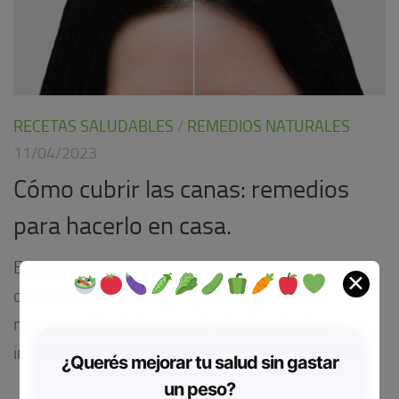
RECETAS SALUDABLES
/
REMEDIOS NATURALES
11/04/2023
Cómo cubrir las canas: remedios
para hacerlo en casa.
El paso del tiempo es algo que todas queremos
✕
ocultar a como dé lugar y si lo logramos de
manera natural sin recurrir a tratamientos
invasivos, tanto mejor. Con la edad, el estrés, la...
¿Querés mejorar tu salud sin gastar
un peso?