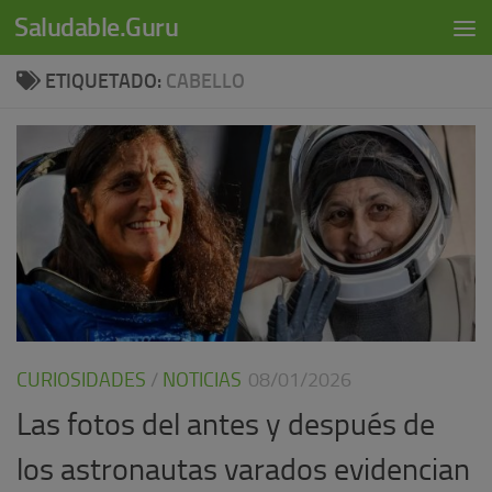
modal-check
Saludable.Guru
Skip to content
ETIQUETADO:
CABELLO
CURIOSIDADES
/
NOTICIAS
08/01/2026
Las fotos del antes y después de
los astronautas varados evidencian