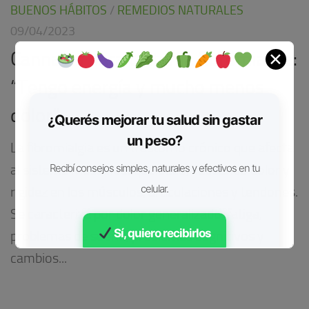
BUENOS HÁBITOS
/
REMEDIOS NATURALES
09/04/2023
Cannabis para tratar la fibromialgia:
✕
“Tengo energía y mucho menos
dolor”
¿Querés mejorar tu salud sin gastar
un peso?
La fibromialgia es un trastorno crónico que afecta
al sistema musculoesquelético, causando dolor y
Recibí consejos simples, naturales y efectivos en tu
celular.
rigidez en los músculos, articulaciones y tendones.
Se caracteriza por dolor generalizado, fatiga,
Sí, quiero recibirlos
problemas de sueño, problemas cognitivos y
cambios...
Gratis • Sin spam