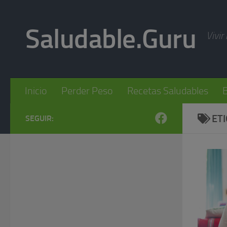
Skip to content
Saludable.Guru
Vivir
Inicio
Perder Peso
Recetas Saludables
B
ET
SEGUIR: