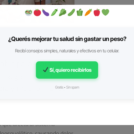
S HÁBITOS
/
REMEDIOS
¿Querés mejorar tu salud sin gastar un peso?
ALES
Recibí consejos simples, naturales y efectivos en tu celular.
2023
bis para tratar la
Sí, quiero recibirlos
omialgia: “Tengo
gía y mucho menos
Gratis • Sin spam
r”
omialgia es un trastorno
o que afecta al sistema
oesquelético, causando dolor