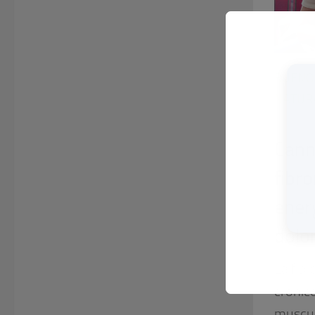
BUENO
NATUR
09/04/
Canna
fibr
ener
dolo
La fibr
crónic
muscul