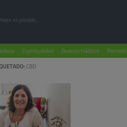
modal-check
 mejor es posible...
elleza
Espiritualidad
Buenos Hábitos
Remedio
IQUETADO:
CBD