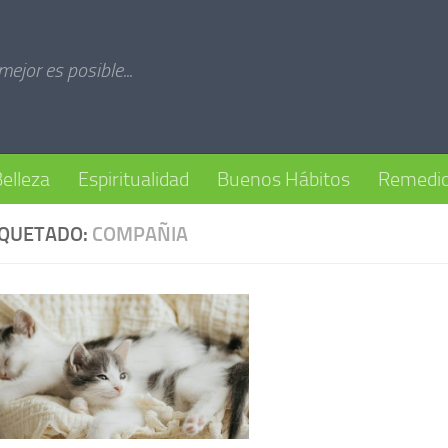
 mejor es posible...
elleza
Espiritualidad
Buenos Hábitos
Remedio
IQUETADO:
COMPAÑIA