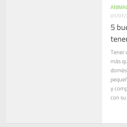
ANIMA
01/01/
5 bu
tene
Tener 
más qu
domésti
pequeñ
y compa
con su 