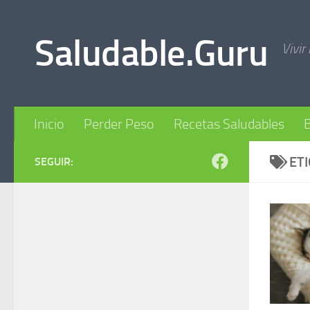
Skip to content
Saludable.Guru
Vivir
Inicio
Perder Peso
Recetas Saludables
B
ET
SEGUIR: