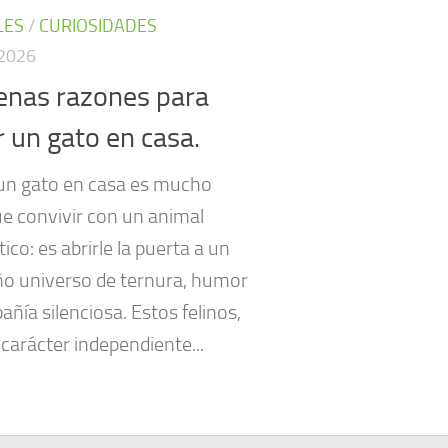
LES
/
CURIOSIDADES
2026
enas razones para
r un gato en casa.
un gato en casa es mucho
e convivir con un animal
co: es abrirle la puerta a un
o universo de ternura, humor
ñía silenciosa. Estos felinos,
carácter independiente...