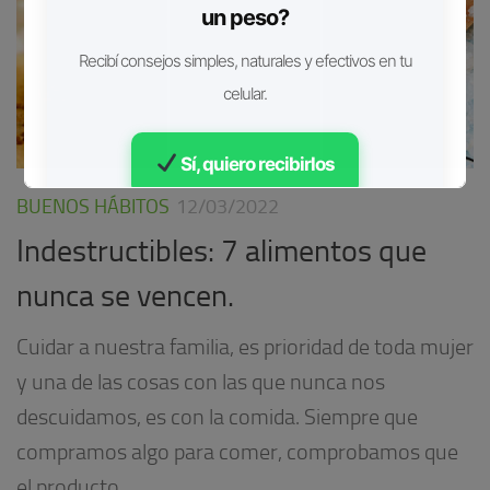
un peso?
Recibí consejos simples, naturales y efectivos en tu
celular.
Sí, quiero recibirlos
BUENOS HÁBITOS
12/03/2022
Gratis • Sin spam
Indestructibles: 7 alimentos que
nunca se vencen.
Cuidar a nuestra familia, es prioridad de toda mujer
y una de las cosas con las que nunca nos
descuidamos, es con la comida. Siempre que
compramos algo para comer, comprobamos que
el producto...