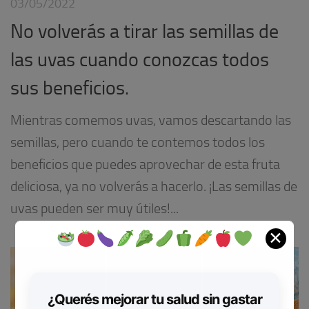
03/05/2022
No volverás a tirar las semillas de
las uvas cuando conozcas todos
sus beneficios.
Mientras comemos uvas, vamos descartando las
semillas, pero cuando te contemos todos los
beneficios que puedes aprovechar de esta fruta
deliciosa, ya no volverás a hacerlo. ¡Las semillas de
uvas pueden ser muy útiles!...
✕
¿Querés mejorar tu salud sin gastar