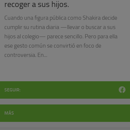
recoger a sus hijos.
Cuando una figura pública como Shakira decide
cumplir su rutina diaria —llevar o buscar a sus
hijos al colegio— parece sencillo. Pero para ella
ese gesto común se convirtió en foco de
controversia. En...
SEGUIR:
MÁS