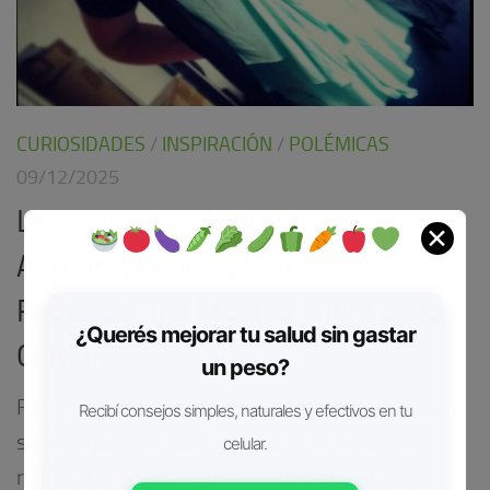
CURIOSIDADES
/
INSPIRACIÓN
/
POLÉMICAS
09/12/2025
La Inspiradora Historia de
✕
Autoaceptación y Éxito en las
Redes de una Modelo Fuera de lo
¿Querés mejorar tu salud sin gastar
Común.
un peso?
Raylynn se convirtió en una figura viral en redes
Recibí consejos simples, naturales y efectivos en tu
sociales por una razón que, al mismo tiempo,
celular.
refleja la curiosidad y los prejuicios de nuestra