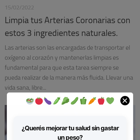
15/02/2022
Limpia tus Arterias Coronarias con
estos 3 ingredientes naturales.
Las arterias son las encargadas de transportar el
oxígeno al corazón y mantenerlas limpias es
fundamental para que esta tarea siempre se
pueda realizar de la manera más fluida. Llevar una
vida sana, libre...
✕
¿Querés mejorar tu salud sin gastar
un peso?