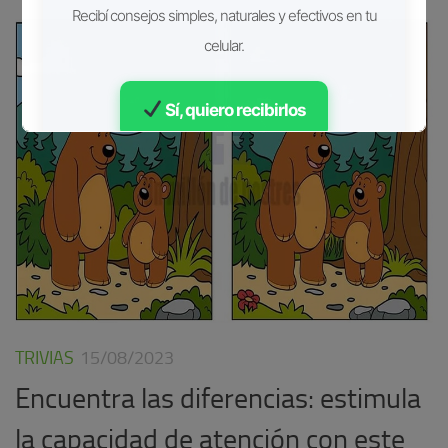
Recibí consejos simples, naturales y efectivos en tu
celular.
Sí, quiero recibirlos
Gratis • Sin spam
TRIVIAS
15/08/2023
Encuentra las diferencias: estimula
la capacidad de atención con este