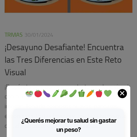
TRIVIAS
30/01/2024
¡Desayuno Desafiante! Encuentra
las Tres Diferencias en Este Reto
Visual
¡Prepárate para poner a prueba tu agudeza visual
✕
con nuestro desayuno desafiante! En la siguiente
imagen, llena de deliciosos huevos, pancakes
esponjosos, frutas frescas y una taza humeante
¿Querés mejorar tu salud sin gastar
de café, se esconden tres diferencias...
un peso?