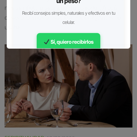
un peso?
nos es infiel… o está a punto de serlo. ¿A qué
Recibí consejos simples, naturales y efectivos en tu
cosas debemos prestarle atención? ¿Antes no
celular.
usaba...
Sí, quiero recibirlos
Gratis • Sin spam