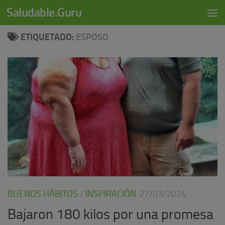
modal-check
Saludable.Guru
Skip to content
ETIQUETADO:
ESPOSO
BUENOS HÁBITOS
/
INSPIRACIÓN
27/03/2024
Bajaron 180 kilos por una promesa