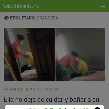
modal-check
Saludable.Guru
Skip to content
ETIQUETADO:
GRANDEZA
ESPIRITUALIDAD
04/12/2021
Ella no deja de cuidar y bañar a su