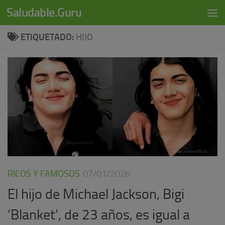
modal-check
Saludable.Guru
Skip to content
ETIQUETADO:
HIJO
RICOS Y FAMOSOS
07/01/2026
El hijo de Michael Jackson, Bigi
‘Blanket’, de 23 años, es igual a