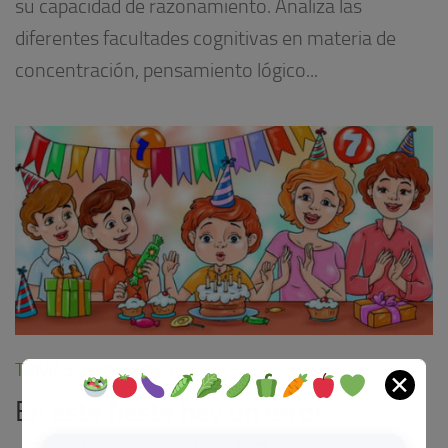
su capacidad de razonamiento. Analiza las
diferentes facultades cognitivas en materia de
concentración, pensamiento lógico...
TRIVIAS
26/12/2023
✕
En esta fiesta hay un error.