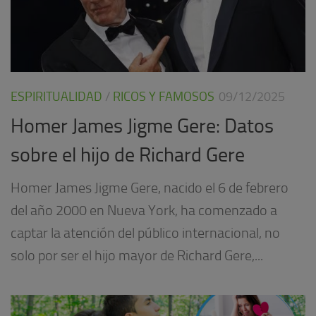
ESPIRITUALIDAD
/
RICOS Y FAMOSOS
09/12/2025
Homer James Jigme Gere: Datos
sobre el hijo de Richard Gere
Homer James Jigme Gere, nacido el 6 de febrero
del año 2000 en Nueva York, ha comenzado a
captar la atención del público internacional, no
solo por ser el hijo mayor de Richard Gere,...