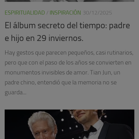
ESPIRITUALIDAD
/
INSPIRACIÓN
30/12/2025
El álbum secreto del tiempo: padre
e hijo en 29 inviernos.
Hay gestos que parecen pequeños, casi rutinarios,
pero que con el paso de los años se convierten en
monumentos invisibles de amor. Tian Jun, un
padre chino, entendió que la memoria no se
guarda...