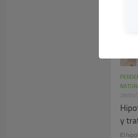
PERDE
NATUR
28/01/
Hipo
y tr
El hipo