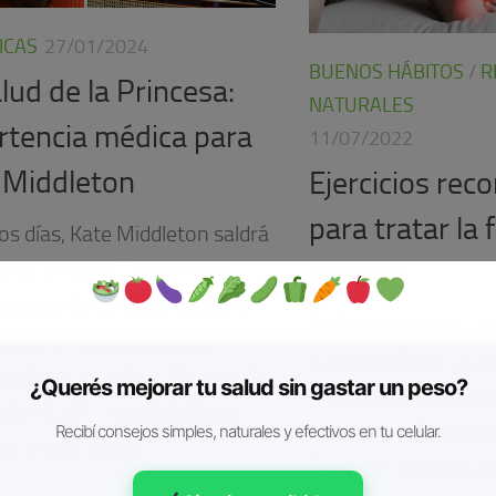
ICAS
27/01/2024
BUENOS HÁBITOS
/
R
lud de la Princesa:
NATURALES
rtencia médica para
11/07/2022
 Middleton
Ejercicios re
para tratar la f
os días, Kate Middleton saldrá
spital privado The London
plantar.
 después de someterse a una
La fascitis plantar e
a abdominal programada,
pie causada por el e
abía anunciado el Palacio de
¿Querés mejorar tu salud sin gastar un peso?
ruptura de la fascia 
gton. La Princesa de Gales
membrana fibrosa q
Recibí consejos simples, naturales y efectivos en tu celular.
ará su proceso...
del talón, hasta la ba