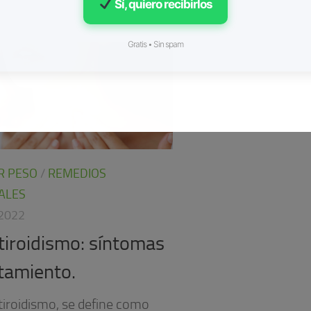
Sí, quiero recibirlos
Gratis • Sin spam
R PESO
/
REMEDIOS
ALES
2022
tiroidismo: síntomas
atamiento.
tiroidismo, se define como