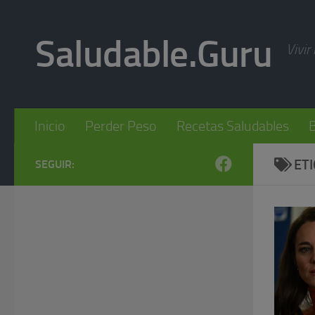
Skip to content
Saludable.Guru
Vivir
Inicio
Perder Peso
Recetas Saludables
B
ET
SEGUIR: