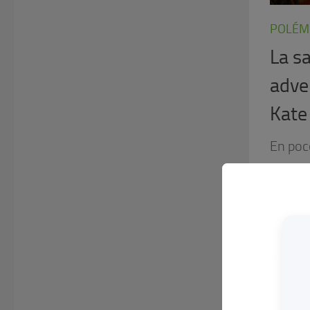
POLÉM
La sa
adve
Kate
En poc
del ho
Clinic
cirugí
como h
Kensin
continu