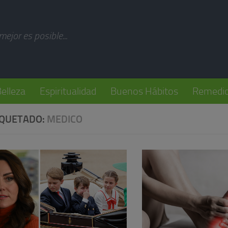
modal-check
 mejor es posible...
elleza
Espiritualidad
Buenos Hábitos
Remedio
IQUETADO:
MEDICO