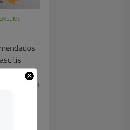
EMEDIOS
comendados
ascitis
✕
s una herida en el
stiramiento o la
plantar; una
ue va del hueso
se de los...