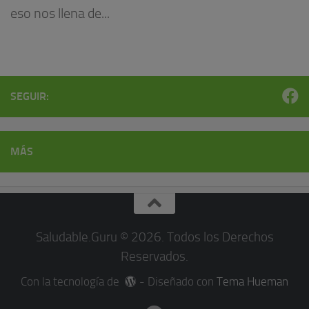
eso nos llena de...
SEGUIR:
MÁS
Saludable.Guru © 2026. Todos los Derechos
Reservados.
Con la tecnología de
- Diseñado con
Tema Hueman