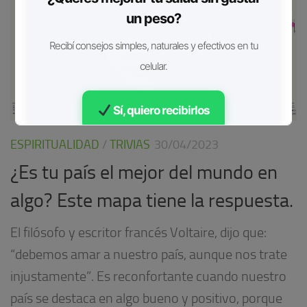
un peso?
Recibí consejos simples, naturales y efectivos en tu
celular.
Sí, quiero recibirlos
ESPIRITUALIDAD
/
TRIVIAS
30/04/2023
Gratis • Sin spam
¿Es tu país el mejor del mundo en
algo? Este mapa tiene la respuesta.
El filósofo y escritor francés Voltaire, dijo que:
“debemos amar a nuestro país, aunque nos trate
injustamente”. Es reconfortante cuando nuestro
país se destaca en algo bueno y positivo, porque