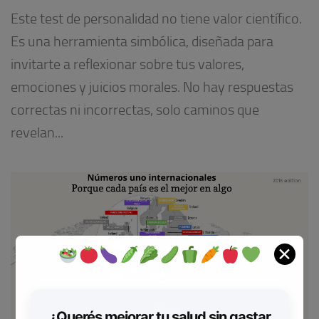
Este test de personalidad no tiene valor científico.
Es una herramienta simbólica, diseñada para
invitarte a reflexionar sobre tus valores,
emociones y juicios morales. No hay respuestas
correctas ni incorrectas, solo caminos que
revelan...
✕
¿Querés mejorar tu salud sin gastar