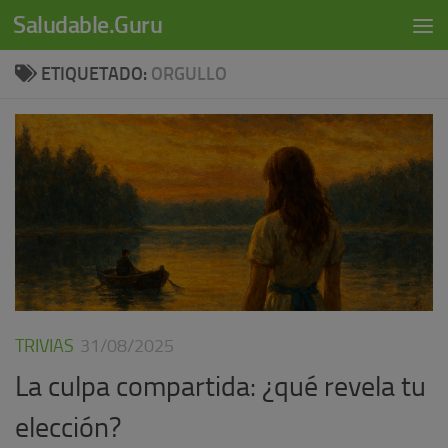
modal-check
Saludable.Guru
Skip to content
ETIQUETADO:
ORGULLO
TRIVIAS
31/08/2025
La culpa compartida: ¿qué revela tu
elección?