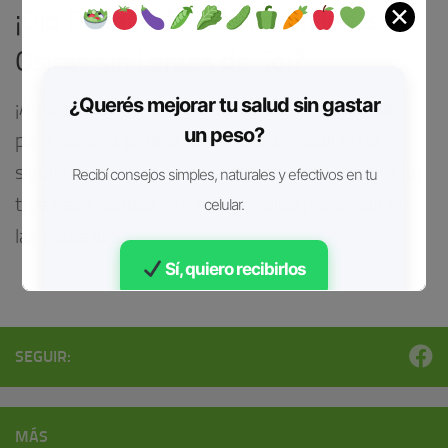
✕
¡Ojo Panda! ¿Dónde están los 3
Ositos sin Lentes de Sol?
¿Querés mejorar tu salud sin gastar
¡Amantes de los desafíos visuales, prepárense
un peso?
para poner a prueba su agudeza visual! En la
siguiente imagen, te desafiamos a encontrar a los
Recibí consejos simples, naturales y efectivos en tu
tres osos pandas que han decidido prescindir de
celular.
las gafas de...
Sí, quiero recibirlos
Gratis • Sin spam
SEGUIR:
MÁS