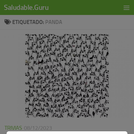
modal-check
Saludable.Guru
Skip to content
ETIQUETADO:
PANDA
TRIVIAS
08/12/2023