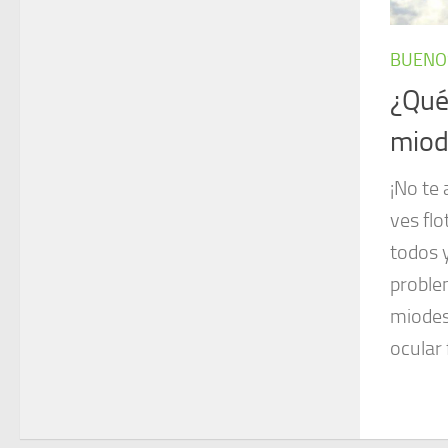
BUENO
¿Qué
miod
¡No te
ves flo
todos 
problem
miodes
ocular 