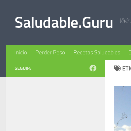
Skip to content
Saludable.Guru
Vivir
Inicio
Perder Peso
Recetas Saludables
B
ET
SEGUIR: