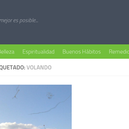
 mejor es posible...
elleza
Espiritualidad
Buenos Hábitos
Remedio
IQUETADO:
VOLANDO