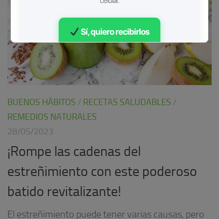
celular.
Sí, quiero recibirlos
Gratis • Sin spam
BUENOS HÁBITOS
/
RECETAS SALUDABLES
/
REMEDIOS NATURALES
28/05/2023
¡Rompe las cadenas del
estreñimiento con este poderoso
batido revitalizante!
El estreñimiento puede tener varias causas, pero