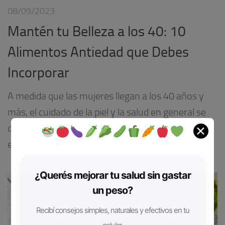
08/09/2023
Mantén tu Belleza a los 40: 10
Alimentos Antiedad que Debes
Incorporar
A medida que las mujeres llegan a los 40 años y
más, el cuidado de la piel y la salud en general se
convierten en prioridades esenciales. Una dieta
✕
equilibrada y rica en nutrientes...
¿Querés mejorar tu salud sin gastar
un peso?
Recibí consejos simples, naturales y efectivos en tu