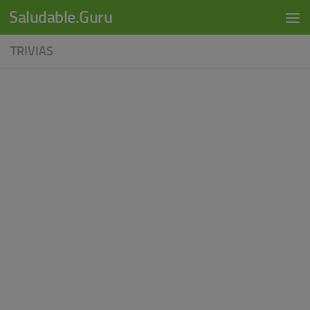
modal-check
Saludable.Guru
Skip to content
TRIVIAS