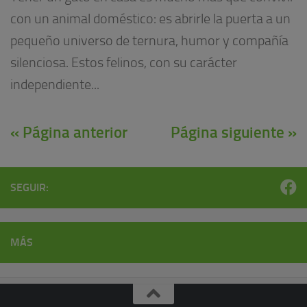
con un animal doméstico: es abrirle la puerta a un
pequeño universo de ternura, humor y compañía
silenciosa. Estos felinos, con su carácter
independiente...
« Página anterior
Página siguiente »
SEGUIR:
MÁS