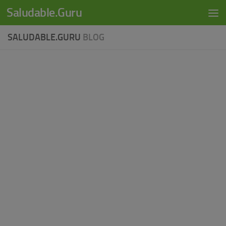
modal-check
Saludable.Guru
Skip to content
SALUDABLE.GURU
BLOG