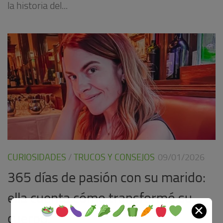
la historia del...
CURIOSIDADES
/
TRUCOS Y CONSEJOS
09/01/2026
365 días de pasión con su marido:
ella cuenta cómo transformó su
✕
cuerpo.