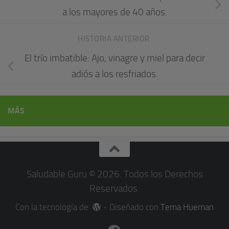
a los mayores de 40 años.
HISTORIA ANTERIOR
El trío imbatible: Ajo, vinagre y miel para decir
adiós a los resfriados.
MÁS
Saludable.Guru © 2026. Todos los Derechos
Reservados.
Con la tecnología de
- Diseñado con
Tema Hueman