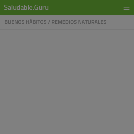
modal-check
Saludable.Guru
Skip to content
BUENOS HÁBITOS
/
REMEDIOS NATURALES