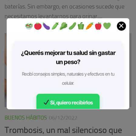
baterías. Sin embargo, en ocasiones sucede que
necesitamos levantarnos para orinar,...
✕
¿Querés mejorar tu salud sin gastar
un peso?
Recibí consejos simples, naturales y efectivos en tu
celular.
Sí, quiero recibirlos
BUENOS HÁBITOS
06/12/2022
Gratis • Sin spam
Trombosis, un mal silencioso que