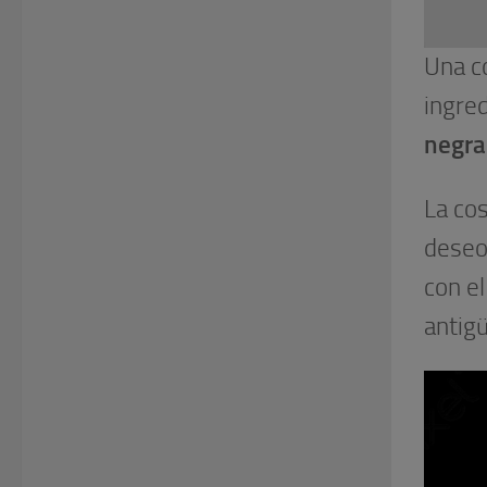
Una c
ingred
negra 
La cos
dese
con e
antig