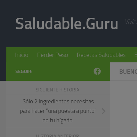
Skip to content
Saludable.Guru
Vivir
Inicio
Perder Peso
Recetas Saludables
B
BUENO
SEGUIR:
SIGUIENTE HISTORIA
Sólo 2 ingredientes necesitas
para hacer “una puesta a punto”
de tu hígado.
HISTORIA ANTERIOR