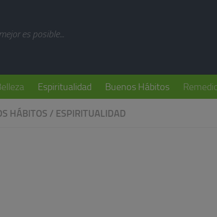
modal-check
 mejor es posible...
elleza
Espiritualidad
Buenos Hábitos
Remedio
S HÁBITOS
/
ESPIRITUALIDAD