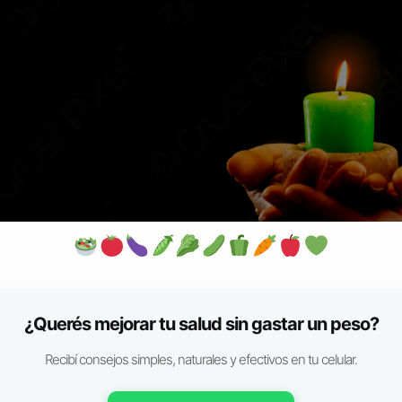
Fuente: dreamstime
¿Querés mejorar tu salud sin gastar un peso?
ráctica tiene que ver con lo bueno y lo positivo.
Recibí consejos simples, naturales y efectivos en tu celular.
ría, magia negra ni esoterismo. Es sólo una co