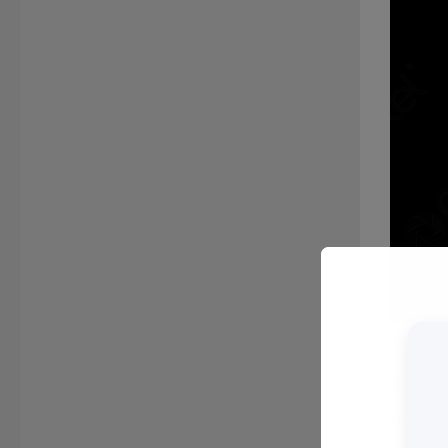
Esta p
bruje