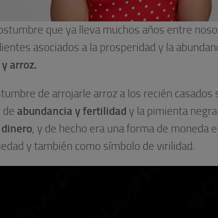
ostumbre que ya lleva muchos años entre noso
ientes asociados a la prosperidad y la abundan
y arroz.
tumbre de arrojarle arroz a los recién casados 
o de
abundancia y fertilidad
y la pimienta negra
l
dinero
, y de hecho era una forma de moneda e
üedad y también como símbolo de virilidad.