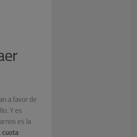
aer
an a favor de
lo. Y es
arnos es la
a cuota