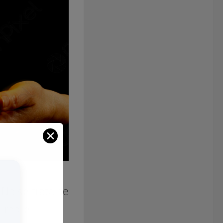
✕
 No se trata de
stumbre