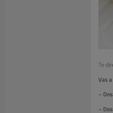
Te di
Vas a
– Dos 
– Dos 