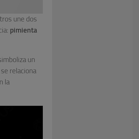
tros une dos
cia:
pimienta
simboliza un
 se relaciona
n la