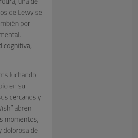
rdura, una de
pos de Lewy se
también por
 mental,
d cognitiva,
iams luchando
bio en su
us cercanos y
Wish” abren
los momentos,
 dolorosa de