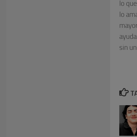
lo que
lo ama
mayor
ayuda
sin un
T