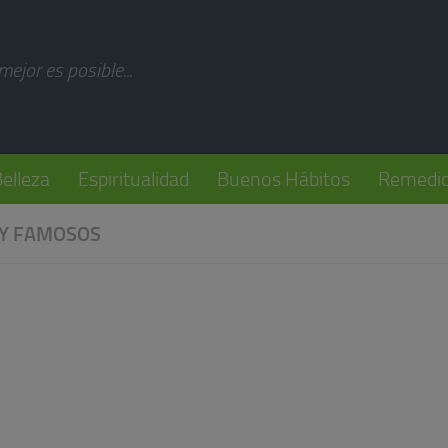
modal-check
 mejor es posible...
elleza
Espiritualidad
Buenos Hábitos
Remedio
 Y FAMOSOS