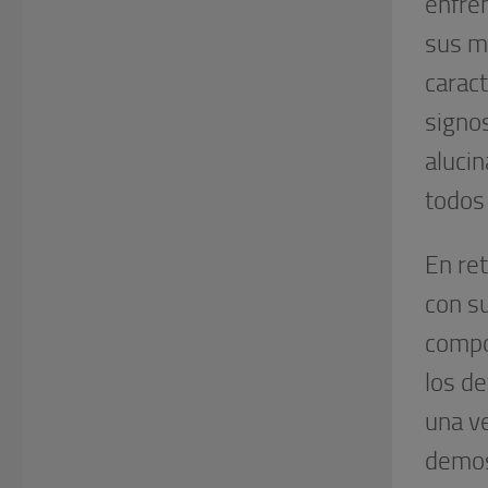
enfre
sus m
caract
signos
alucin
todos
En ret
con su
compo
los d
una v
demos