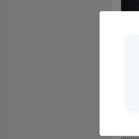
Esta c
que m
Alzhe
demen