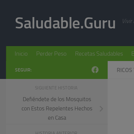
Skip to content
Saludable.Guru
Vivir
Inicio
Perder Peso
Recetas Saludables
B
RICOS
SEGUIR:
SIGUIENTE HISTORIA
Defiéndete de los Mosquitos
con Estos Repelentes Hechos
en Casa
HISTORIA ANTERIOR