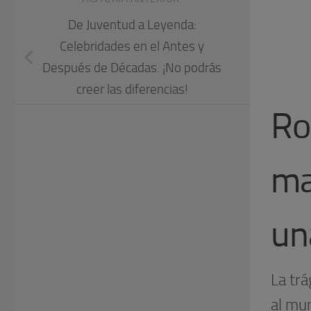
De Juventud a Leyenda:
Celebridades en el Antes y
Después de Décadas. ¡No podrás
creer las diferencias!
Ro
ma
un
La trá
al mu