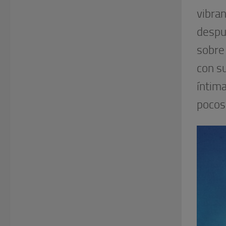
vibran
despu
sobre
con s
íntima
pocos