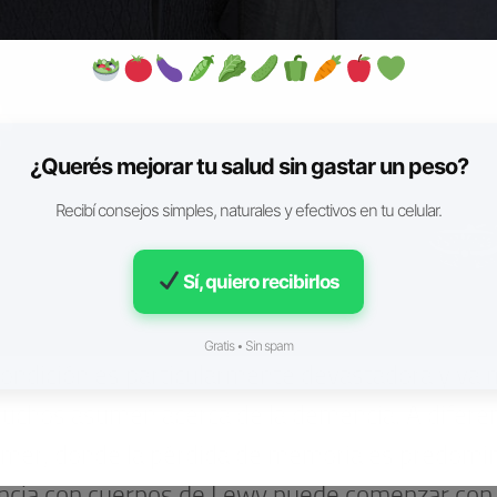
¿Querés mejorar tu salud sin gastar un peso?
Recibí consejos simples, naturales y efectivos en tu celular.
Sí, quiero recibirlos
Gratis • Sin spam
ondición es particularmente devastadora y va m
uchos asumen acerca de la demencia. A diferen
imer, donde la pérdida de memoria es predomin
cia con cuerpos de Lewy puede comenzar con