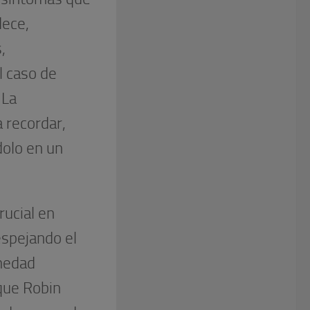
dece,
,
l caso de
 La
 recordar,
dolo en un
rucial en
espejando el
medad
 que Robin