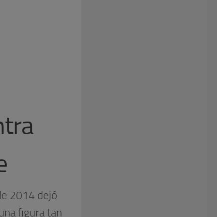
s
ntra
e
 de 2014 dejó
na figura tan