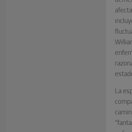
afect
inclu
fluctu
Willia
enfer
razona
estad
La esp
compa
camin
“fanta