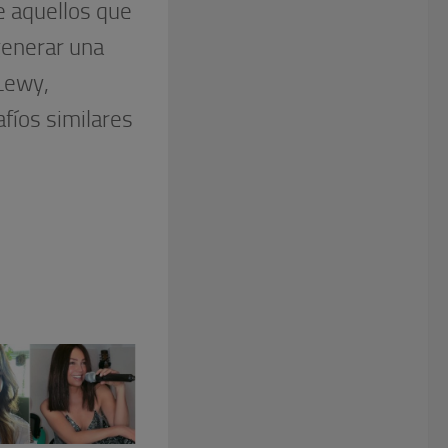
e aquellos que
generar una
Lewy,
fíos similares