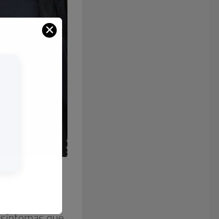
✕
ás allá de lo
cia del
ante, la
 síntomas que