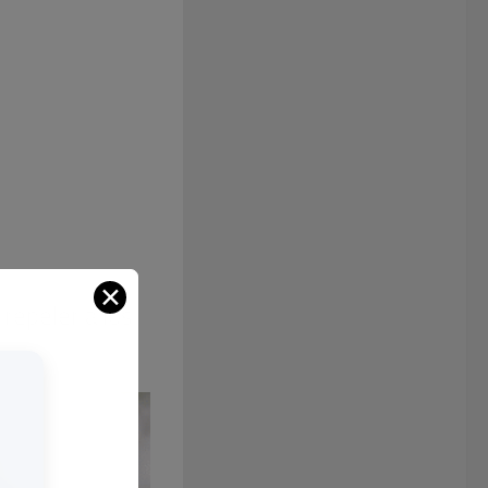
✕
 repeler a los