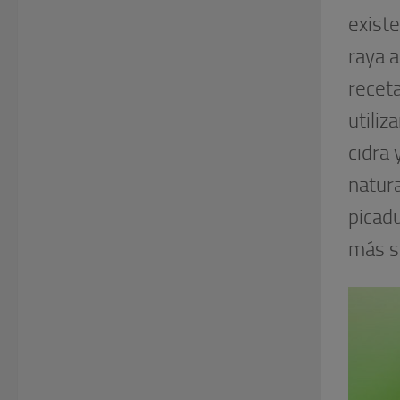
exist
raya a
receta
utili
cidra 
natura
picad
más s