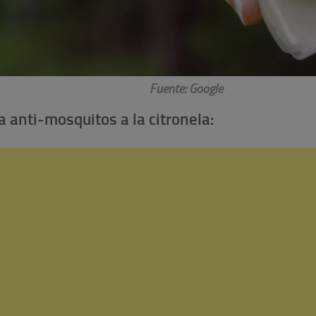
Fuente: Google
a anti-mosquitos a la citronela: