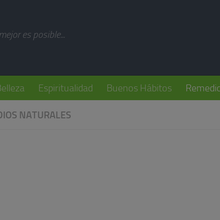
modal-check
 mejor es posible...
elleza
Espiritualidad
Buenos Hábitos
Remedio
IOS NATURALES