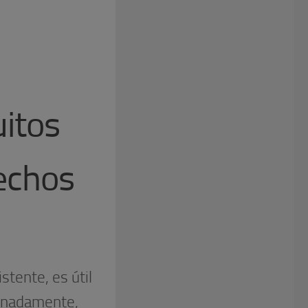
itos
echos
tente, es útil
tunadamente,