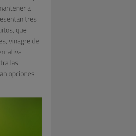
 mantener a
resentan tres
uitos, que
es, vinagre de
ernativa
tra las
can opciones