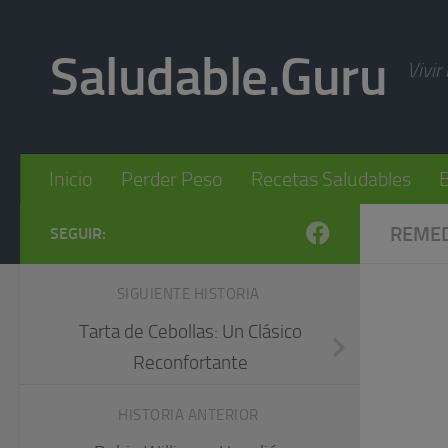
Skip to content
Saludable.Guru
Vivir
Inicio
Perder Peso
Recetas Saludables
B
REMED
SEGUIR:
SIGUIENTE HISTORIA
Tarta de Cebollas: Un Clásico
Reconfortante
HISTORIA ANTERIOR