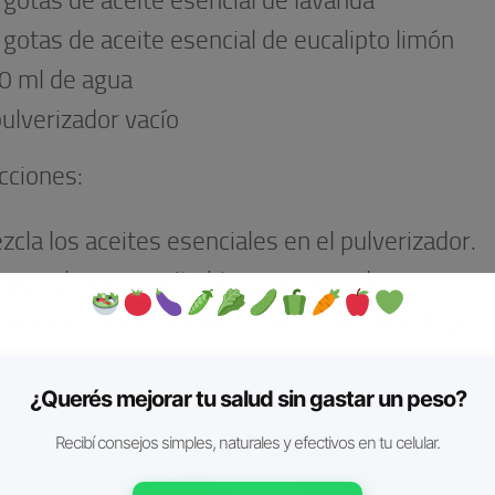
 gotas de aceite esencial de lavanda
 gotas de aceite esencial de eucalipto limón
0 ml de agua
pulverizador vacío
cciones:
zcla los aceites esenciales en el pulverizador.
rega el agua y agita bien para mezclar.
ía esta mezcla sobre tu piel antes de salir para
squitos.
¿Querés mejorar tu salud sin gastar un peso?
Recibí consejos simples, naturales y efectivos en tu celular.