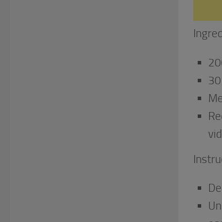
Ingre
20
30
Me
Re
vid
Instru
Der
Una