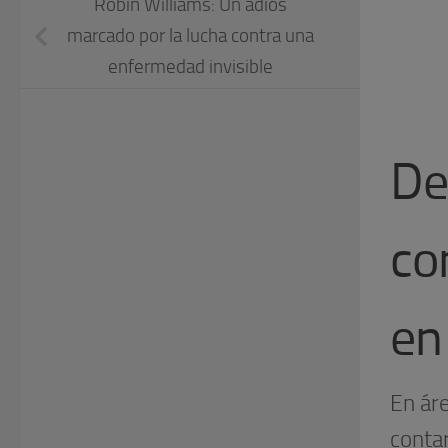
Robin Williams: Un adiós
marcado por la lucha contra una
enfermedad invisible
De
co
en
En ár
conta