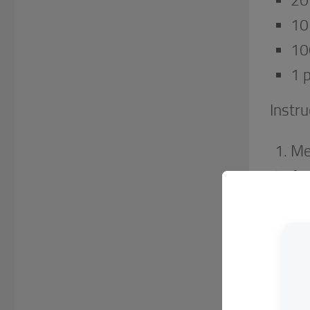
20
10
10
1 
Instru
Me
Ag
Roc
mo