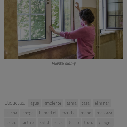
Fuente: alamy
Etiquetas:
agua
ambiente
asma
casa
eliminar
harina
hongo
humedad
mancha
moho
mostaza
pared
pintura
salud
sucio
techo
truco
vinagre