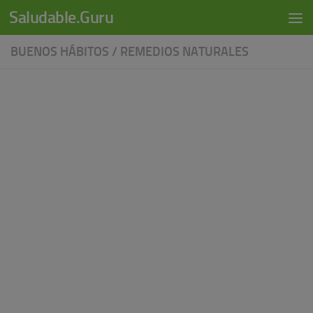
modal-check
Saludable.Guru
Skip to content
BUENOS HÁBITOS
/
REMEDIOS NATURALES