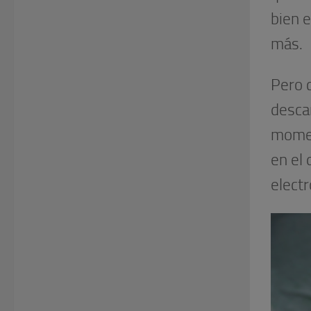
bien 
más.
Pero 
descan
momen
en el 
electr