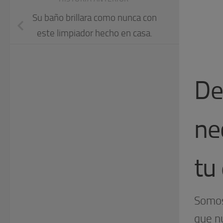
Su baño brillara como nunca con
este limpiador hecho en casa.
De
ne
tu
Somos
que n