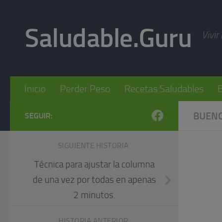
Skip to content
Saludable.Guru
Vivir
Inicio
Perder Peso
Recetas Saludables
B
BUENO
SEGUIR:
SIGUIENTE HISTORIA
Técnica para ajustar la columna
de una vez por todas en apenas
2 minutos.
HISTORIA ANTERIOR