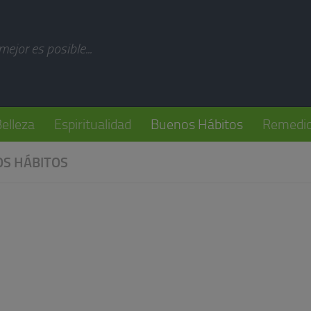
modal-check
 mejor es posible...
elleza
Espiritualidad
Buenos Hábitos
Remedio
S HÁBITOS