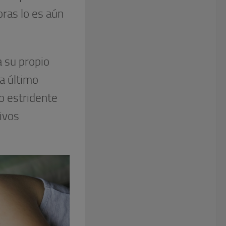
ras lo es aún
 su propio
a último
o estridente
tivos