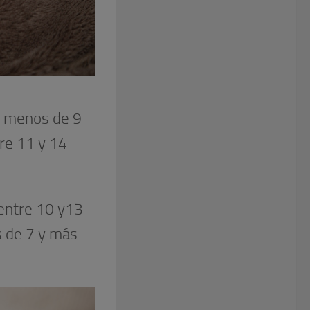
r menos de 9
re 11 y 14
entre 10 y13
s de 7 y más