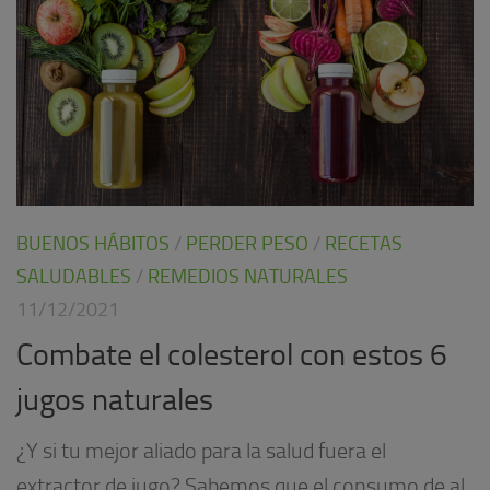
BUENOS HÁBITOS
/
PERDER PESO
/
RECETAS
SALUDABLES
/
REMEDIOS NATURALES
11/12/2021
Combate el colesterol con estos 6
jugos naturales
¿Y si tu mejor aliado para la salud fuera el
extractor de jugo? Sabemos que el consumo de al